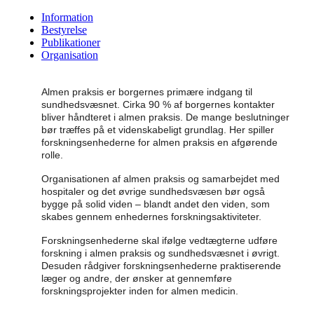
Information
Bestyrelse
Publikationer
Organisation
Almen praksis er borgernes primære indgang til
sundhedsvæsnet. Cirka 90 % af borgernes kontakter
bliver håndteret i almen praksis. De mange beslutninger
bør træffes på et viden­skabeligt grundlag. Her spiller
forskningsenhederne for almen praksis en afgørende
rolle.
Organisationen af almen praksis og samarbejdet med
hospitaler og det øvrige sundheds­væsen bør også
bygge på solid viden – blandt andet den viden, som
skabes gennem enhedernes forsknings­aktiviteter.
Forskningsenhederne skal ifølge vedtægterne udføre
forskning i almen praksis og sundheds­væsnet i øvrigt.
Desuden rådgiver forskningsenhederne praktiserende
læger og andre, der ønsker at gennemføre
forskningsprojekter inden for almen medicin.